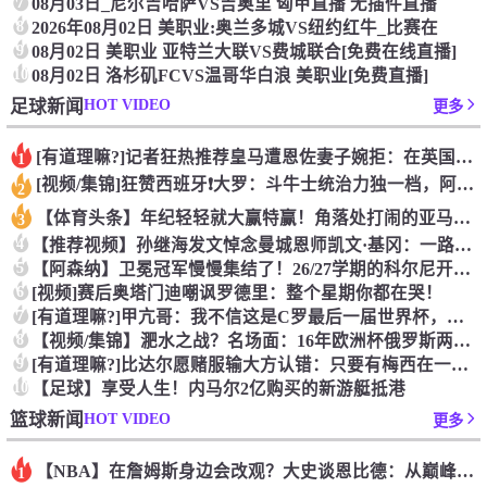
7
08月03日_尼尔吉哈萨VS吉奥里 匈甲直播 无插件直播
8
2026年08月02日 美职业:奥兰多城VS纽约红牛_比赛在
9
08月02日 美职业 亚特兰大联VS费城联合[免费在线直播]
10
08月02日 洛杉矶FCVS温哥华白浪 美职业[免费直播]
HOT VIDEO
足球新闻
更多
[有道理嘛?]记者狂热推荐皇马遭恩佐妻子婉拒：在英国挺好对去
1
[视频/集锦]狂赞西班牙❗大罗：斗牛士统治力独一档，阿根廷有
2
【体育头条】年纪轻轻就大赢特赢！角落处打闹的亚马尔和尼科！
3
4
【推荐视频】孙继海发文悼念曼城恩师凯文·基冈：一路奔波，刚落
5
【阿森纳】卫冕冠军慢慢集结了！26/27学期的科尔尼开学了！
6
[视频]赛后奥塔门迪嘲讽罗德里：整个星期你都在哭！
7
[有道理嘛?]甲亢哥：我不信这是C罗最后一届世界杯，他身体里
8
【视频/集锦】淝水之战？名场面：16年欧洲杯俄罗斯两百球迷大
9
[有道理嘛?]比达尔愿赌服输大方认错：只要有梅西在一切皆有可
10
【足球】享受人生！内马尔2亿购买的新游艇抵港
HOT VIDEO
篮球新闻
更多
【NBA】在詹姆斯身边会改观？大史谈恩比德：从巅峰就开始撅腚
1