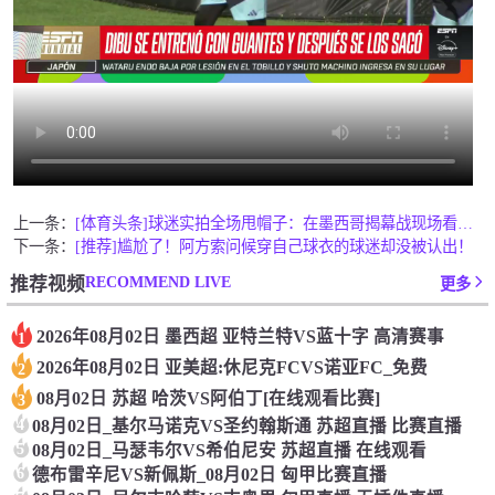
上一条：
[体育头条]球迷实拍全场甩帽子：在墨西哥揭幕战现场看球真的太
下一条：
[推荐]尴尬了！阿方索问候穿自己球衣的球迷却没被认出！
RECOMMEND LIVE
推荐视频
更多
2026年08月02日 墨西超 亚特兰特VS蓝十字 高清赛事
1
2026年08月02日 亚美超:休尼克FCVS诺亚FC_免费
2
08月02日 苏超 哈茨VS阿伯丁[在线观看比赛]
3
4
08月02日_基尔马诺克VS圣约翰斯通 苏超直播 比赛直播
5
08月02日_马瑟韦尔VS希伯尼安 苏超直播 在线观看
6
德布雷辛尼VS新佩斯_08月02日 匈甲比赛直播