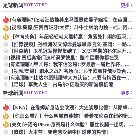
HOT VIDEO
足球新闻
更多
[有道理嘛?]记者狂热推荐皇马遭恩佐妻子婉拒：在英国挺好对去
1
[视频/集锦]狂赞西班牙❗大罗：斗牛士统治力独一档，阿根廷有
2
【体育头条】年纪轻轻就大赢特赢！角落处打闹的亚马尔和尼科！
3
4
【推荐视频】孙继海发文悼念曼城恩师凯文·基冈：一路奔波，刚落
5
【阿森纳】卫冕冠军慢慢集结了！26/27学期的科尔尼开学了！
6
[视频]赛后奥塔门迪嘲讽罗德里：整个星期你都在哭！
7
[有道理嘛?]甲亢哥：我不信这是C罗最后一届世界杯，他身体里
8
【视频/集锦】淝水之战？名场面：16年欧洲杯俄罗斯两百球迷大
9
[有道理嘛?]比达尔愿赌服输大方认错：只要有梅西在一切皆有可
10
【足球】享受人生！内马尔2亿购买的新游艇抵港
HOT VIDEO
篮球新闻
更多
【NBA】在詹姆斯身边会改观？大史谈恩比德：从巅峰就开始撅腚
1
【你怎么看？】什么叫城市英雄？ 看看布伦森在纽约街头的待遇就
2
[美女]许诺的196cm身高是什么体验？黑丝长腿一出场，路人
3
4
【篮球】大本营！麦迪感受到中国球迷的热情！