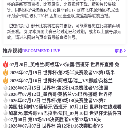
杯的最新赛事直播，比赛录像，比赛视频下载，精彩片段集锦
等。同时还提供澳西女前,女世非预U17,塞浦北杯,欧地区杯,尼金
杯,德萨州联,玻利U20杯,孟加冠,圭亚联,蒙篮超等联赛直播。
【友好提示】部分比赛将在赛前更新，可能需要您在比赛前再刷
新查看。 如果本页面比赛已经过期已经过期，或者以上信号都无
效，请进入网站首页查看最新直播信号。
RECOMMEND LIVE
推荐视频
更多
07月20日_英格兰/阿根廷VS法国/西班牙 世界杯直播 免
1
2026年07月19日 世界杯:第2场半决赛败者VS第1场半
2
2026年07月16日 世界杯:阿根廷/瑞士VS挪威/英格兰
3
4
2026年07月15日 世界杯:第2场1/4决赛胜者VS法国
5
2026年07月12日_墨西哥/英格兰VS巴西/挪威 世界杯
6
2026年07月12日 世界杯:第8场1/8决赛胜者VS第7
7
美国/比利时VS葡萄牙/西班牙_07月11日 世界杯在线观看
8
加拿大/摩洛哥VS巴拉圭/法国_07月10日 世界杯无插件直
9
07月08日 第15场1/16决赛胜者VS第13场1/16决
10
2026年07月07日 世界杯 第12场1/16决赛胜者VS